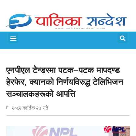
मेरो पालिका
जीवन शैली
एनपीएल टेन्डरमा पटक–पटक मापदण्ड
हेरफेर, क्यानको निर्णयविरुद्ध टेलिभिजन
सञ्चालकहरूको आपत्ति
२०८२ कार्तिक २७ गते