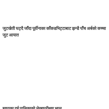
जुटखेती घट्दै जाँदा पूर्वीनाका काँकडभिट्टाबाट झन्डै पाँच अर्बको कच्चा
जुट आयात
झापाका दुई पालिकाको लेखापरीक्षण भएन