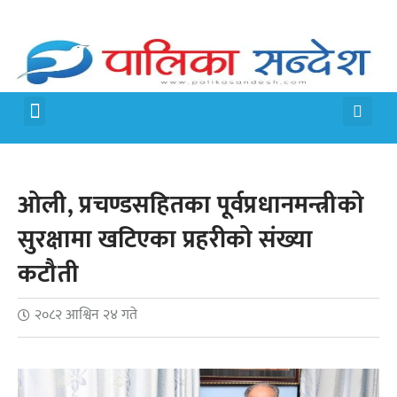
मेरो पालिका
जीवन शैली
ओली, प्रचण्डसहितका पूर्वप्रधानमन्त्रीको
सुरक्षामा खटिएका प्रहरीको संख्या
कटौती
२०८२ आश्विन २४ गते