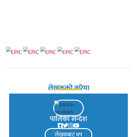
लेखकको बारेमा
पालिका सन्देश
लेखकबाट थप