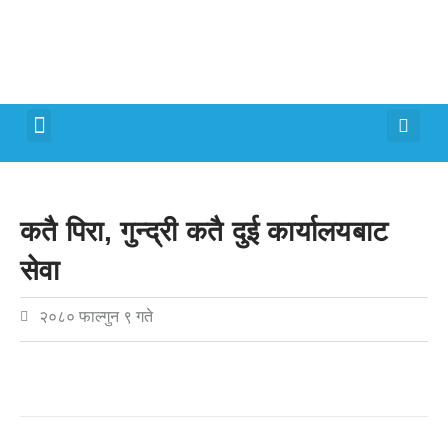
मेरो पालिका
जीवन शैली
कतै पिरा, गुन्द्री कतै दुई कार्यालयबाट
सेवा
२०८० फाल्गुन ९ गते