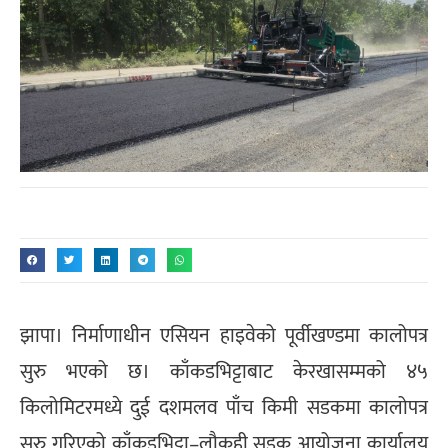
झापा। निर्माणाधीन एसियन हाइवेको पूर्वीखण्डमा कालोपत्र
सुरु भएको छ। काँकडभिट्टाबाट केरखासम्मको ४५
किलोमिटरमध्ये दुई दशमलव पाँच किमी सडकमा कालोपत्र
सुरु गरिएको काँकडभिट्टा–लौकही सडक आयोजना कार्यालय