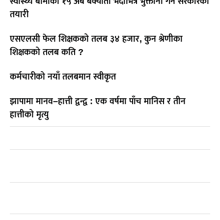
स्वास्थ्य बीमाको १५ अर्ब बक्यौता भदौभित्रै भुक्तानी गर्ने सरकारको
तयारी
एसएलसी फेल शिक्षकको तलब ३४ हजार, कुन श्रेणीका
शिक्षकको तलब कति ?
कर्मचारीको नयाँ तलबमान स्वीकृत
झापामा मानव–हात्ती द्वन्द्व : एक वर्षमा पाँच मानिस र तीन
हात्तीको मृत्यु