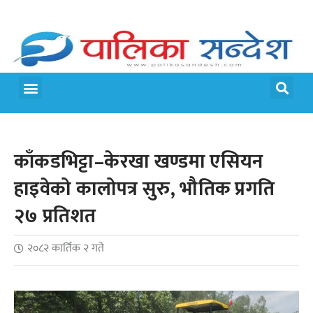
मेरो पालिका
जीवन शैली
काँकडभिट्टा–केरखा खण्डमा एसियन
हाइवेको कालोपत्र सुरु, भौतिक प्रगति
२७ प्रतिशत
२०८२ कार्तिक २ गते