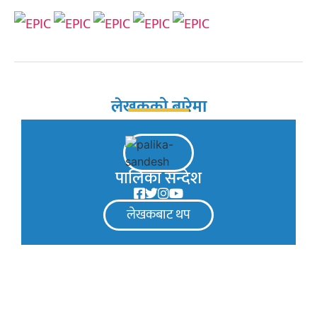
लेखकको बारेमा
पालिका सन्देश
लेखकबाट थप