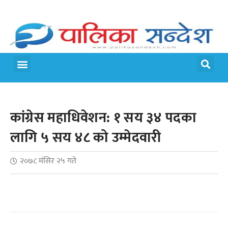
मेरो पालिका
जीवन शैली
कांग्रेस महाधिवेशन: १ सय ३४ पदका
लागि ५ सय ४८ को उम्मेदवारी
२०७८ मंसिर २५ गते