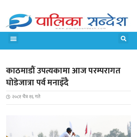
मेरो पालिका
जीवन शैली
काठमाडौं उपत्यकामा आज परम्परागत
घोडेजात्रा पर्व मनाइँदै
२०८१ चैत्र १६ गते