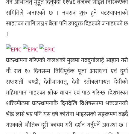
गर्ने अभिजित् मुहूर्त दिनुपर्दा ११ः४६ बजेको साइत निस्किएको
समितिले जनाएको छ । नवरात्र शुरु हुने घटस्थापनाको
साइतका लागि लग्न र बेला पनि उपयुक्त दिइएको जनाइएको छ
।
घटस्थापना गरिएको कलशको मुखमा नवदुर्गालाई आह्वान गरी
नौ रात १० दिनसम्म विधिपूर्वक पूजा आराधना एवं दुर्गा
सप्तशती चण्डी, देवीभागवत्, देवी स्तोत्रलगायत देवीको
महिमागान गाइएका श्लोक वाचन एवं पाठ गरिन्छ ।देशभरका
शक्तिपीठमा घटस्थापनाकै दिनदेखि विशेषरूपमा भक्तजनको
भीड लाग्ने भए पनि यस वर्ष कोरोना भाइरसको सङ्क्रमण बढ्दै
गएकाले भौतिक दूरी कायम गरी दर्शन गर्नुपर्ने अवस्था छ ।