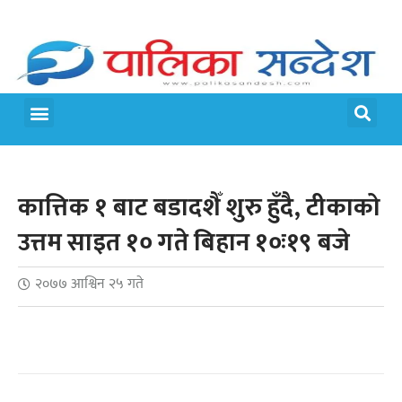
मेरो पालिका
जीवन शैली
कात्तिक १ बाट बडादशैँ शुरु हुँदै, टीकाको
उत्तम साइत १० गते बिहान १०ः१९ बजे
२०७७ आश्विन २५ गते