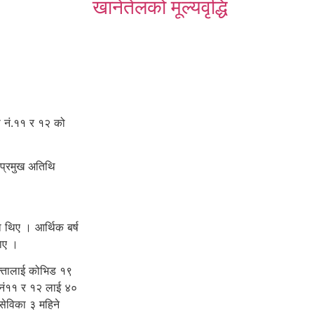
खानेतेलको मूल्यवृद्धि
 नं.११ र १२ को
 प्रमुख अतिथि
 थिए । आर्थिक बर्ष
ताए ।
ोक्तालाई कोभिड १९
ा नं११ र १२ लाई ४०
सेविका ३ महिने