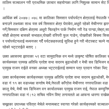
तालिम सञ्चालन गरी प्राथमिक उपचार सहयोगका लागि निशुल्क सामान सेट 
।
आर्थिक बर्ष २०७७। ०७८ मा कालिका सिमसार पर्यापर्यटन क्षेत्रलाई नेपालकै नम
बनाउने लक्ष्यका साथ यस वर्ष सिमसार क्षेत्र घेराबेरा,अधुरो रहेको मेचीनगर झरन
गर्ने,सिमसार दक्षिण क्षेत्रमा अधुरो चिल्ड्रेन पार्क निर्माण गरी रेड पान्डा,जेब्रा,स
सोही क्षेत्रमा बासको सभाहल,पोखरी वरिपरी फुल गाडेन, पोखरीको बिचमा सिसाको
र पर्यापर्यटनलाई मध्यनजर गर्दै पर्यटकहरुलाई सुविधा हुने गरी मोटरबाट चल्ने न
रहेको भट्टराईले बताए ।
उक्त अवसरमा झापाका ५९ वटा सामुदायिक वन मध्ये उत्कृष्ट घोषित कालिका 
कार्यकमका प्रमख अतिथि प्रदेश सभा सदस्य बुढाथोकी र मेची सव डिभिजन व
प्रमुख राजन राईले वनका अध्यक्ष भट्टराईलाई सम्मान पत्र प्रदान गरेका थिए
उक्त कार्यक्रममा कार्यक्रमका प्रमुख अतिथि प्रदेश सभा सदस्य बुढाथोकी, 
वडा नं ११ का वडाध्यक्ष सन्तोष मेचे,नेपाली काँग्रेस मेचीनगर नगरपालिका वड
कालु मेचे, मेची सव डिभिजन वन कार्यालयका प्रमुख राजन राई, नेपाल कम्युनिष्ट
नगरपालिका वडा नं।१२ सचिव नविन विष्ट लगायतले आ आफना धारणा राखेक
समूहका उपाध्यक्ष पवित्रा मेचेले मन्तव्यबाट स्वागत गरेको कार्यक्रमको सञ्चा