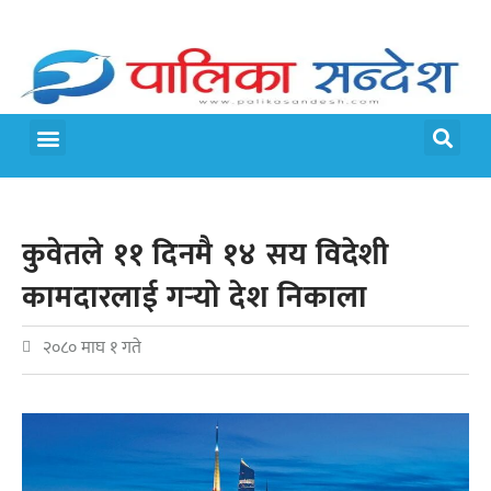
मेरो पालिका
जीवन शैली
कुवेतले ११ दिनमै १४ सय विदेशी
कामदारलाई गर्‍यो देश निकाला
२०८० माघ १ गते