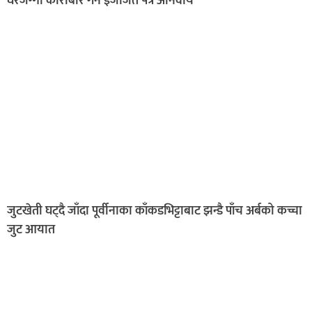
घरजग्गा कारोबार गर्न इजाजत पत्र अनिवार्य
जुटखेती घट्दै जाँदा पूर्वीनाका काँकडभिट्टाबाट झन्डै पाँच अर्बको कच्चा
जुट आयात