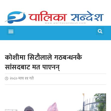
मेरो पालिका
जीवन शैली
कोशीमा सिटौलाले गठबन्धनकै
सांसदबाट मत पाएनन्
२०८० माघ ११ गते