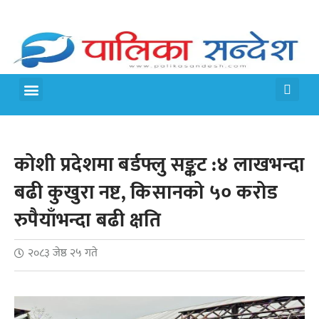
मेरो पालिका
जीवन शैली
कोशी प्रदेशमा बर्डफ्लु सङ्कट :४ लाखभन्दा
बढी कुखुरा नष्ट, किसानको ५० करोड
रुपैयाँभन्दा बढी क्षति
२०८३ जेष्ठ २५ गते