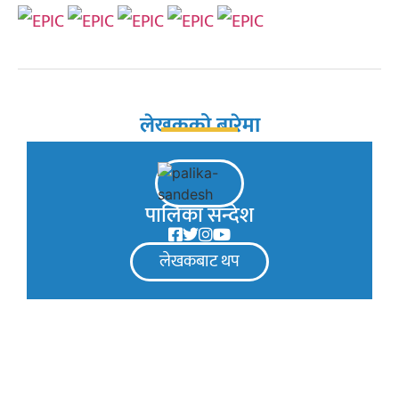
लेखकको बारेमा
पालिका सन्देश
लेखकबाट थप