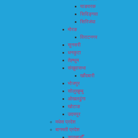
याङवरक
सिदिङ्गवा
सिरिजंघा
मोरङ
विराटनगर
सुनसरी
धनकुटा
तेह्थुम
संखुवासभा
खाँदबारी
भोजपुर
सोलुखुम्बु
ओखलढुंगा
खोटाङ
उदयपुर
मधेस प्रदेश
बागमती प्रदेश
काठमाडौँ