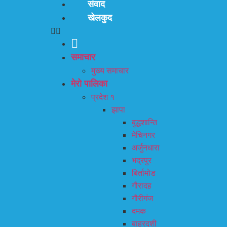
संवाद
खेलकुद
समाचार
मुख्य समाचार
मेरो पालिका
प्रदेश १
झापा
बुद्धशान्ति
मेचिनगर
अर्जुनधारा
भद्रपुर
बिर्तामोड
गौरादह
गौरीगंज
दमक
बाह्रदशी