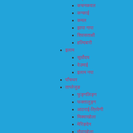
कचनकवल
कन्काई
कमल
झापा गापा
शिवसताक्षी
हल्दिबारी
इलाम
सूर्योदय
देउमाई
इलाम नपा
पाँचथर
ताप्लेजुङ
फुङ्गलिङ्ग
फक्तालुङ्ग
आठराई-त्रिवेणी
मिक्वाखोला
मेरिङदेन
मौवाखोला