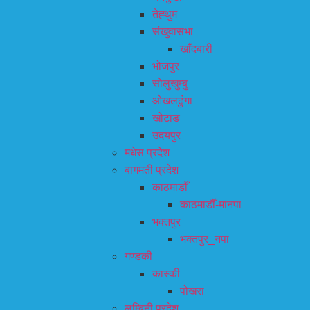
तेह्थुम
संखुवासभा
खाँदबारी
भोजपुर
सोलुखुम्बु
ओखलढुंगा
खोटाङ
उदयपुर
मधेस प्रदेश
बागमती प्रदेश
काठमाडौँ
काठमाडौँ-मानपा
भक्तपुर
भक्तपुर_नपा
गण्डकी
कास्की
पोखरा
लुम्बिनी प्रदेश