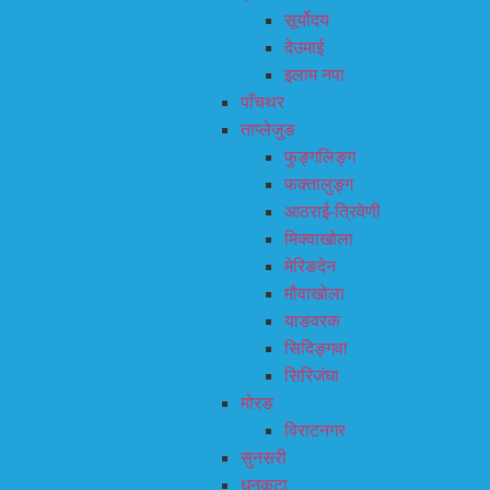
सूर्योदय
देउमाई
इलाम नपा
पाँचथर
ताप्लेजुङ
फुङ्गलिङ्ग
फक्तालुङ्ग
आठराई-त्रिवेणी
मिक्वाखोला
मेरिङदेन
मौवाखोला
याङवरक
सिदिङ्गवा
सिरिजंघा
मोरङ
विराटनगर
सुनसरी
धनकुटा