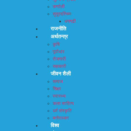
कर्णाली
सुदूरदश्चिम
धनगढी
राजनीति
अर्थतन्त्र
कृषि
पूर्वाधार
रोजगारी
सहकारी
जीवन शैली
समाज
शिक्षा
स्वास्थ्य
कला साहित्य
धर्म संस्कृति
मनोरञ्जन
विश्व