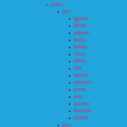
प्रदेश १
झापा
बुद्धशान्ति
मेचिनगर
अर्जुनधारा
भद्रपुर
बिर्तामोड
गौरादह
गौरीगंज
दमक
बाह्रदशी
कचनकवल
कन्काई
कमल
झापा गापा
शिवसताक्षी
हल्दिबारी
इलाम