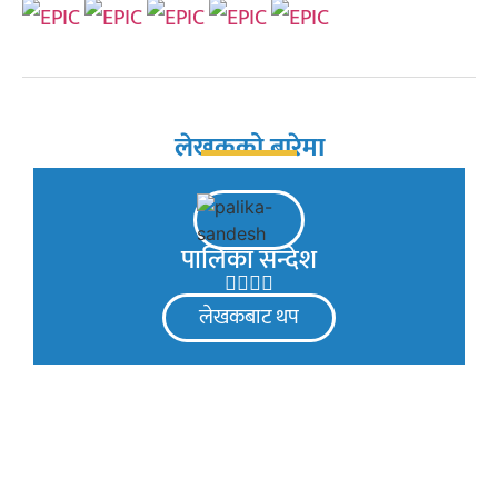
लेखकको बारेमा
पालिका सन्देश
लेखकबाट थप