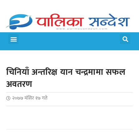
मेरो पालिका
जीवन शैली
चिनियाँ अन्तरिक्ष यान चन्द्रमामा सफल
अवतरण
२०७७ मंसिर १७ गते