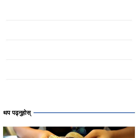
थप पढ्नुहोस्