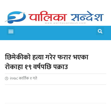
मेरो पालिका
जीवन शैली
छिमेकीको हत्या गरेर फरार भएका
रोकाहा १९ वर्षपछि पक्राउ
२०७८ कार्तिक १ गते