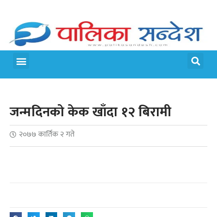
मेरो पालिका
जीवन शैली
जन्मदिनको केक खाँदा १२ बिरामी
२०७७ कार्तिक २ गते