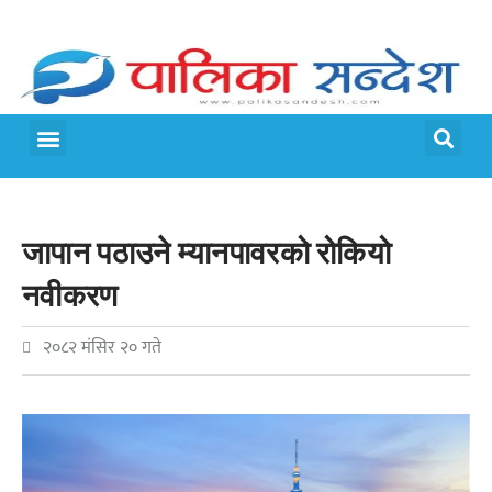
मेरो पालिका
जीवन शैली
जापान पठाउने म्यानपावरको रोकियो
नवीकरण
२०८२ मंसिर २० गते