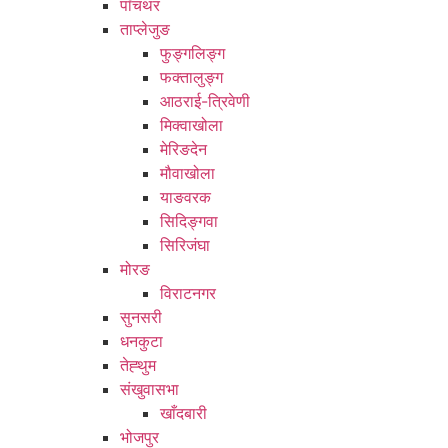
पाँचथर
ताप्लेजुङ
फुङ्गलिङ्ग
फक्तालुङ्ग
आठराई-त्रिवेणी
मिक्वाखोला
मेरिङदेन
मौवाखोला
याङवरक
सिदिङ्गवा
सिरिजंघा
मोरङ
विराटनगर
सुनसरी
धनकुटा
तेह्थुम
संखुवासभा
खाँदबारी
भोजपुर