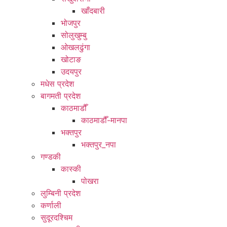
खाँदबारी
भोजपुर
सोलुखुम्बु
ओखलढुंगा
खोटाङ
उदयपुर
मधेस प्रदेश
बागमती प्रदेश
काठमाडौँ
काठमाडौँ-मानपा
भक्तपुर
भक्तपुर_नपा
गण्डकी
कास्की
पोखरा
लुम्बिनी प्रदेश
कर्णाली
सुदूरदश्चिम