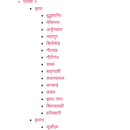
प्रदेश १
झापा
बुद्धशान्ति
मेचिनगर
अर्जुनधारा
भद्रपुर
बिर्तामोड
गौरादह
गौरीगंज
दमक
बाह्रदशी
कचनकवल
कन्काई
कमल
झापा गापा
शिवसताक्षी
हल्दिबारी
इलाम
सूर्योदय