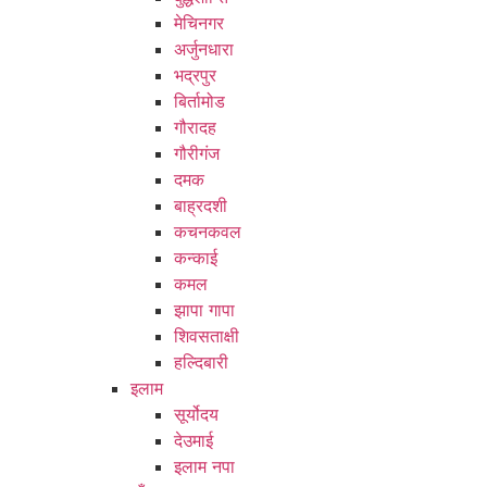
मेचिनगर
अर्जुनधारा
भद्रपुर
बिर्तामोड
गौरादह
गौरीगंज
दमक
बाह्रदशी
कचनकवल
कन्काई
कमल
झापा गापा
शिवसताक्षी
हल्दिबारी
इलाम
सूर्योदय
देउमाई
इलाम नपा