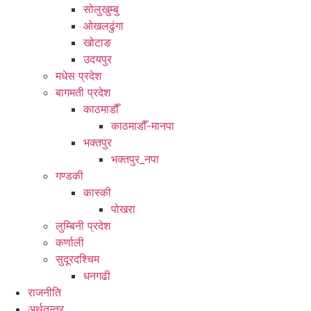
सोलुखुम्बु
ओखलढुंगा
खोटाङ
उदयपुर
मधेस प्रदेश
बागमती प्रदेश
काठमाडौँ
काठमाडौँ-मानपा
भक्तपुर
भक्तपुर_नपा
गण्डकी
कास्की
पोखरा
लुम्बिनी प्रदेश
कर्णाली
सुदूरदश्चिम
धनगढी
राजनीति
अर्थतन्त्र