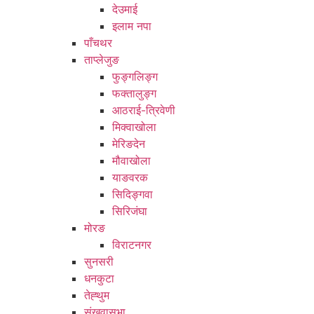
देउमाई
इलाम नपा
पाँचथर
ताप्लेजुङ
फुङ्गलिङ्ग
फक्तालुङ्ग
आठराई-त्रिवेणी
मिक्वाखोला
मेरिङदेन
मौवाखोला
याङवरक
सिदिङ्गवा
सिरिजंघा
मोरङ
विराटनगर
सुनसरी
धनकुटा
तेह्थुम
संखुवासभा