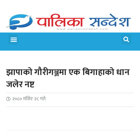
मेरो पालिका
जीवन शैली
झापाको गौरीगञ्जमा एक बिगाहाको धान
जलेर नष्ट
२०८० मंसिर २८ गते