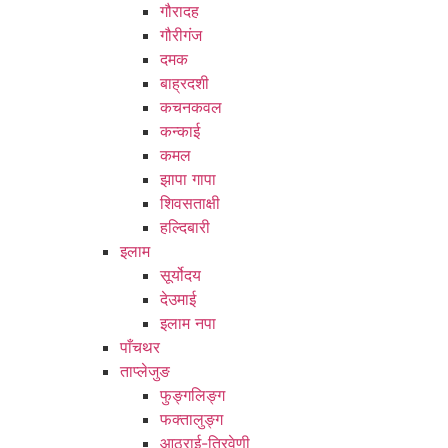
गौरादह
गौरीगंज
दमक
बाह्रदशी
कचनकवल
कन्काई
कमल
झापा गापा
शिवसताक्षी
हल्दिबारी
इलाम
सूर्योदय
देउमाई
इलाम नपा
पाँचथर
ताप्लेजुङ
फुङ्गलिङ्ग
फक्तालुङ्ग
आठराई-त्रिवेणी