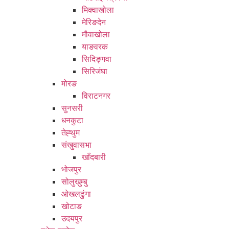
मिक्वाखोला
मेरिङदेन
मौवाखोला
याङवरक
सिदिङ्गवा
सिरिजंघा
मोरङ
विराटनगर
सुनसरी
धनकुटा
तेह्थुम
संखुवासभा
खाँदबारी
भोजपुर
सोलुखुम्बु
ओखलढुंगा
खोटाङ
उदयपुर