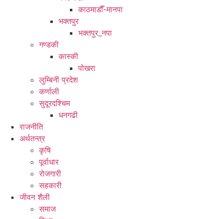
काठमाडौँ-मानपा
भक्तपुर
भक्तपुर_नपा
गण्डकी
कास्की
पोखरा
लुम्बिनी प्रदेश
कर्णाली
सुदूरदश्चिम
धनगढी
राजनीति
अर्थतन्त्र
कृषि
पूर्वाधार
रोजगारी
सहकारी
जीवन शैली
समाज