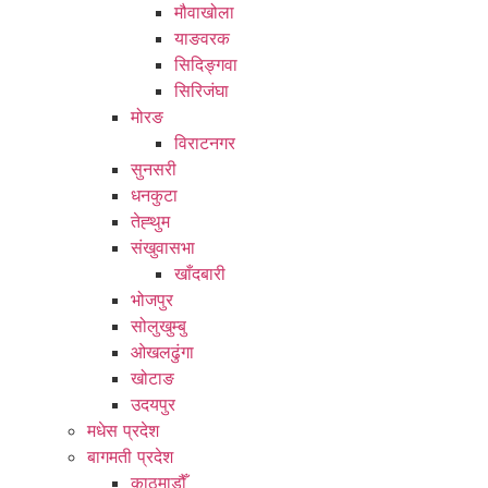
मौवाखोला
याङवरक
सिदिङ्गवा
सिरिजंघा
मोरङ
विराटनगर
सुनसरी
धनकुटा
तेह्थुम
संखुवासभा
खाँदबारी
भोजपुर
सोलुखुम्बु
ओखलढुंगा
खोटाङ
उदयपुर
मधेस प्रदेश
बागमती प्रदेश
काठमाडौँ