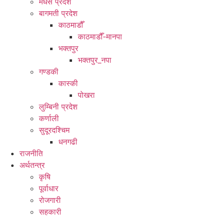
मधेस प्रदेश
बागमती प्रदेश
काठमाडौँ
काठमाडौँ-मानपा
भक्तपुर
भक्तपुर_नपा
गण्डकी
कास्की
पोखरा
लुम्बिनी प्रदेश
कर्णाली
सुदूरदश्चिम
धनगढी
राजनीति
अर्थतन्त्र
कृषि
पूर्वाधार
रोजगारी
सहकारी