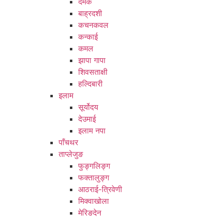
दमक
बाह्रदशी
कचनकवल
कन्काई
कमल
झापा गापा
शिवसताक्षी
हल्दिबारी
इलाम
सूर्योदय
देउमाई
इलाम नपा
पाँचथर
ताप्लेजुङ
फुङ्गलिङ्ग
फक्तालुङ्ग
आठराई-त्रिवेणी
मिक्वाखोला
मेरिङदेन