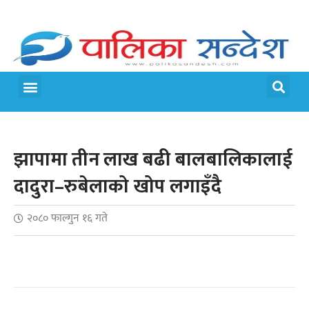
मेरो पालिका
जीवन शैली
झापामा तीन लाख बढी बालबालिकालाई
दादुरा–रुबेलाको खोप लगाइँदै
२०८० फाल्गुन १६ गते