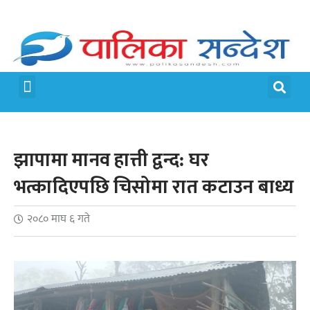
मेरो पालिका
जीवन शैली
झापामा मानव हात्ती द्वन्द: घर
भत्कादिएपछि चिसोमा रात कटाउन बाध्य
२०८० माघ ६ गते