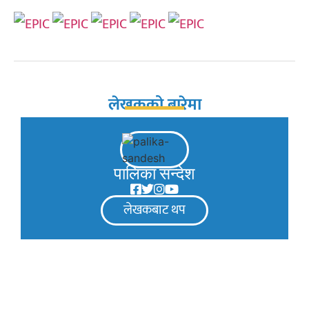
लेखकको बारेमा
पालिका सन्देश
लेखकबाट थप