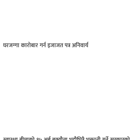
घरजग्गा कारोबार गर्न इजाजत पत्र अनिवार्य
स्वास्थ्य बीमाको १५ अर्ब बक्यौता भदौभित्रै भुक्तानी गर्ने सरकारको