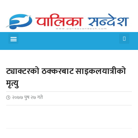
मेरो पालिका
जीवन शैली
ट्याक्टरको ठक्करबाट साइकलयात्रीको
मृत्यु
२०७७ पुष २७ गते