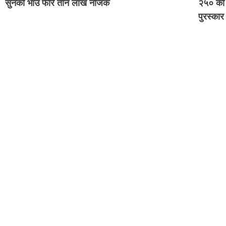
सुनको भाउ फेरि तीन लाख नजिक
२५० को 
पुरस्कार