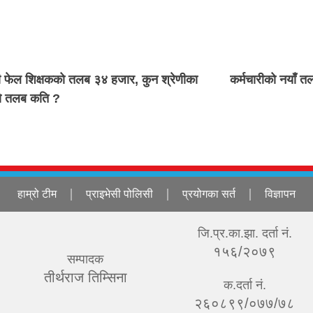
फेल शिक्षकको तलब ३४ हजार, कुन श्रेणीका
कर्मचारीको नयाँ त
को तलब कति ?
हाम्रो टीम
प्राइभेसी पोलिसी
प्रयोगका सर्त
विज्ञापन
जि.प्र.का.झा. दर्ता नं.
१५६/२०७९
सम्पादक
तीर्थराज तिम्सिना
क.दर्ता नं.
२६०८९९/०७७/७८