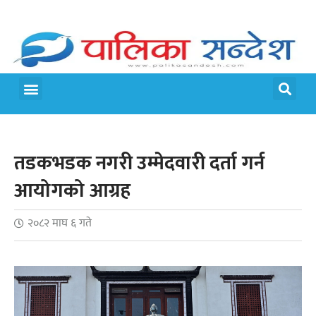
मेरो पालिका
जीवन शैली
तडकभडक नगरी उम्मेदवारी दर्ता गर्न
आयोगको आग्रह
२०८२ माघ ६ गते