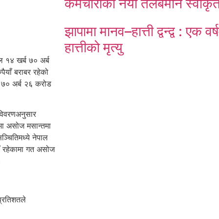
कर्मचारीको नयाँ तलबमान स्वीकृ
झापामा मानव–हात्ती द्वन्द्व : एक व
हात्तीको मृत्यु
ल १४ खर्ब ७० अर्ब
ैयाँ बराबर रहेको
ब ७० अर्ब २६ करोड
 विवरणअनुसार
मा असोज मसान्तमा
ञ्चितिमध्ये नेपाल
याँ रहेकामा गत असोज
।
्रतिशतले