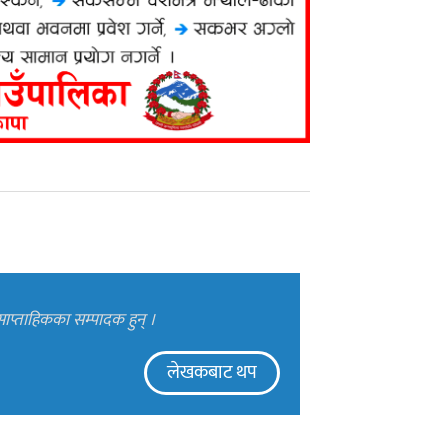
ाप्ताहिकका सम्पादक हुन् ।
लेखकबाट थप