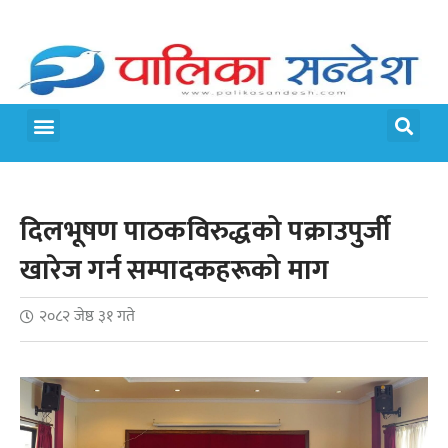
मेरो पालिका
जीवन शैली
दिलभूषण पाठकविरुद्धको पक्राउपुर्जी
खारेज गर्न सम्पादकहरूको माग
२०८२ जेष्ठ ३१ गते