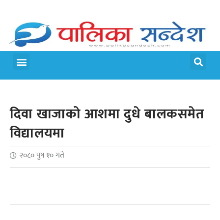
मेरो पालिका
जीवन शैली
दिवा खाजाको आशमा दुधे बालकसमेत
विद्यालयमा
२०८० पुष १० गते