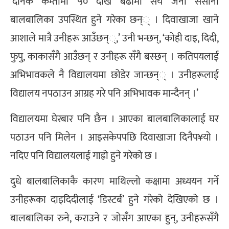
‘दैनिक कम्तीमा ५० देखि बढीमा सय जना ससाना
बालबालिका उपस्थित हुने गरेका छन्् । दिवाखाजा खाने
आशाले मात्रै उनीहरू आउँछन््,’ उनी भन्छन्, ‘कोही दाइ, दिदी,
फुपु, काकासँगै आउँछन् र उनीहरू सँगै बस्छन् । कतिपयलाई
अभिभावकले नै विद्यालयमा छोडेर जान्छन्् । उनीहरूलाई
विद्यालय नपठाउन आग्रह गरे पनि अभिभावक मान्दैनन् ।’
विद्यालयमा घेरबार पनि छैन । आएका बालबालिकालाई घर
पठाउन पनि मिलेन । आइसकेपपछि दिवाखाजा दिनैप¥यो ।
नदिए पनि विद्यालयलाई गाह्रो हुने गरेको छ ।
दुधे बालबालिकाकै कारण माथिल्लो कक्षामा अध्ययन गर्ने
उनीहरूका दाइदिदीलाई ‘डिस्टर्ब’ हुने गरेको देखिएको छ ।
बालबालिका रुने, कराउने र जोसँग आएका हुन्, उनीहरूसँगै