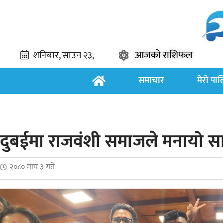
आजको राशिफल
समाचार
मेरो पा
दुबईमा राजवंशी समाजले मनायो सातौ
२०८० माघ ३ गते