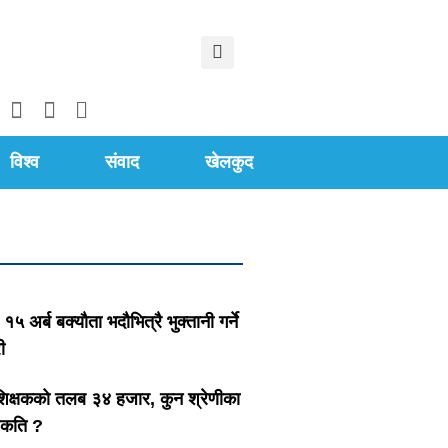
विश्व
संवाद
खेलकुद
 १५ अर्ब बक्यौता भदौभित्रै भुक्तानी गर्ने
ी
क्षकको तलब ३४ हजार, कुन श्रेणीका
 कति ?