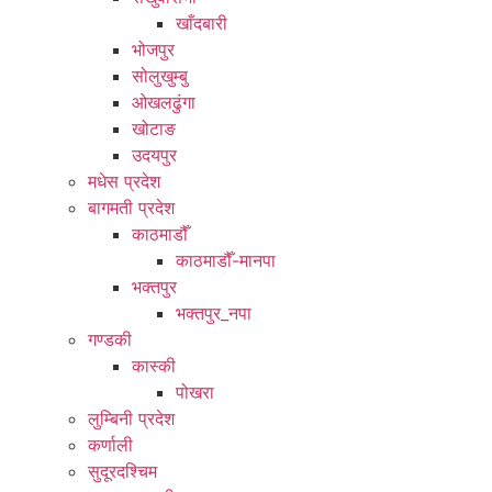
खाँदबारी
भोजपुर
सोलुखुम्बु
ओखलढुंगा
खोटाङ
उदयपुर
मधेस प्रदेश
बागमती प्रदेश
काठमाडौँ
काठमाडौँ-मानपा
भक्तपुर
भक्तपुर_नपा
गण्डकी
कास्की
पोखरा
लुम्बिनी प्रदेश
कर्णाली
सुदूरदश्चिम