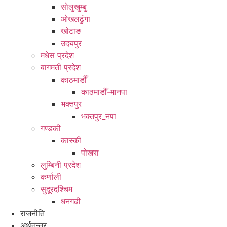
सोलुखुम्बु
ओखलढुंगा
खोटाङ
उदयपुर
मधेस प्रदेश
बागमती प्रदेश
काठमाडौँ
काठमाडौँ-मानपा
भक्तपुर
भक्तपुर_नपा
गण्डकी
कास्की
पोखरा
लुम्बिनी प्रदेश
कर्णाली
सुदूरदश्चिम
धनगढी
राजनीति
अर्थतन्त्र