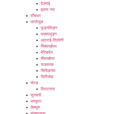
देउमाई
इलाम नपा
पाँचथर
ताप्लेजुङ
फुङ्गलिङ्ग
फक्तालुङ्ग
आठराई-त्रिवेणी
मिक्वाखोला
मेरिङदेन
मौवाखोला
याङवरक
सिदिङ्गवा
सिरिजंघा
मोरङ
विराटनगर
सुनसरी
धनकुटा
तेह्थुम
संखुवासभा