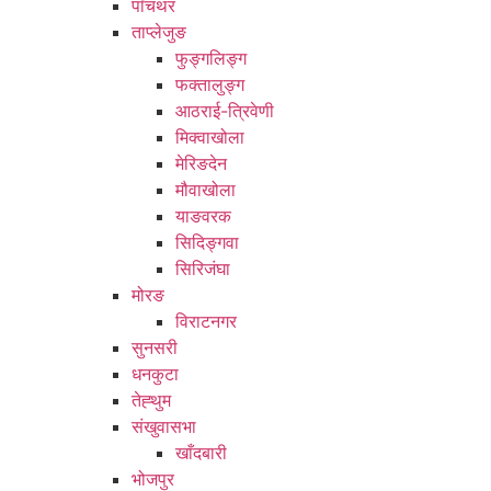
पाँचथर
ताप्लेजुङ
फुङ्गलिङ्ग
फक्तालुङ्ग
आठराई-त्रिवेणी
मिक्वाखोला
मेरिङदेन
मौवाखोला
याङवरक
सिदिङ्गवा
सिरिजंघा
मोरङ
विराटनगर
सुनसरी
धनकुटा
तेह्थुम
संखुवासभा
खाँदबारी
भोजपुर