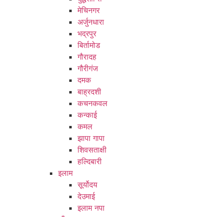
मेचिनगर
अर्जुनधारा
भद्रपुर
बिर्तामोड
गौरादह
गौरीगंज
दमक
बाह्रदशी
कचनकवल
कन्काई
कमल
झापा गापा
शिवसताक्षी
हल्दिबारी
इलाम
सूर्योदय
देउमाई
इलाम नपा