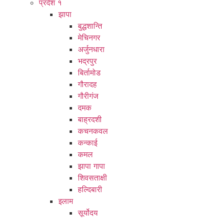
प्रदेश १
झापा
बुद्धशान्ति
मेचिनगर
अर्जुनधारा
भद्रपुर
बिर्तामोड
गौरादह
गौरीगंज
दमक
बाह्रदशी
कचनकवल
कन्काई
कमल
झापा गापा
शिवसताक्षी
हल्दिबारी
इलाम
सूर्योदय