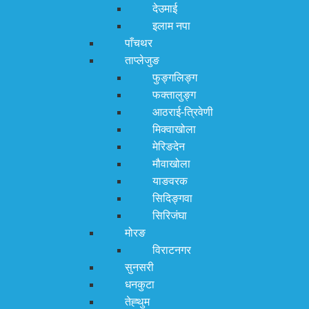
देउमाई
इलाम नपा
पाँचथर
ताप्लेजुङ
फुङ्गलिङ्ग
फक्तालुङ्ग
आठराई-त्रिवेणी
मिक्वाखोला
मेरिङदेन
मौवाखोला
याङवरक
सिदिङ्गवा
सिरिजंघा
मोरङ
विराटनगर
सुनसरी
धनकुटा
तेह्थुम