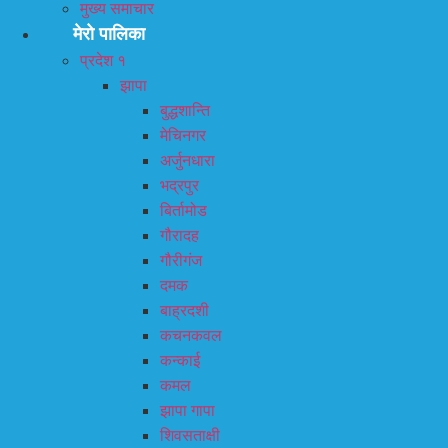
मुख्य समाचार
मेरो पालिका
प्रदेश १
झापा
बुद्धशान्ति
मेचिनगर
अर्जुनधारा
भद्रपुर
बिर्तामोड
गौरादह
गौरीगंज
दमक
बाह्रदशी
कचनकवल
कन्काई
कमल
झापा गापा
शिवसताक्षी