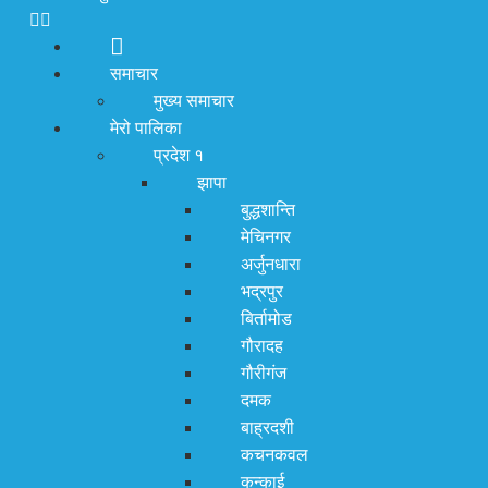
समाचार
मुख्य समाचार
मेरो पालिका
प्रदेश १
झापा
बुद्धशान्ति
मेचिनगर
अर्जुनधारा
भद्रपुर
बिर्तामोड
गौरादह
गौरीगंज
दमक
बाह्रदशी
कचनकवल
कन्काई