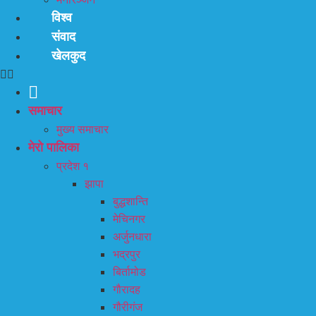
विश्व
संवाद
खेलकुद
समाचार
मुख्य समाचार
मेरो पालिका
प्रदेश १
झापा
बुद्धशान्ति
मेचिनगर
अर्जुनधारा
भद्रपुर
बिर्तामोड
गौरादह
गौरीगंज