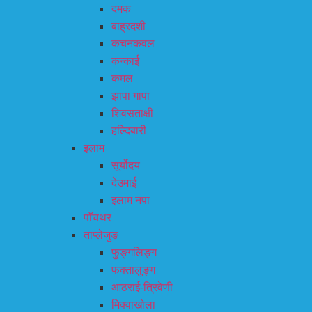
दमक
बाह्रदशी
कचनकवल
कन्काई
कमल
झापा गापा
शिवसताक्षी
हल्दिबारी
इलाम
सूर्योदय
देउमाई
इलाम नपा
पाँचथर
ताप्लेजुङ
फुङ्गलिङ्ग
फक्तालुङ्ग
आठराई-त्रिवेणी
मिक्वाखोला