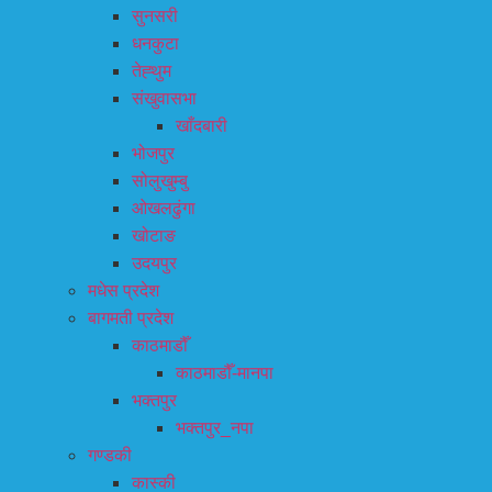
सुनसरी
धनकुटा
तेह्थुम
संखुवासभा
खाँदबारी
भोजपुर
सोलुखुम्बु
ओखलढुंगा
खोटाङ
उदयपुर
मधेस प्रदेश
बागमती प्रदेश
काठमाडौँ
काठमाडौँ-मानपा
भक्तपुर
भक्तपुर_नपा
गण्डकी
कास्की