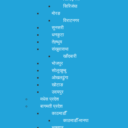
सिरिजंघा
मोरङ
विराटनगर
सुनसरी
धनकुटा
तेह्थुम
संखुवासभा
खाँदबारी
भोजपुर
सोलुखुम्बु
ओखलढुंगा
खोटाङ
उदयपुर
मधेस प्रदेश
बागमती प्रदेश
काठमाडौँ
काठमाडौँ-मानपा
भक्तपुर