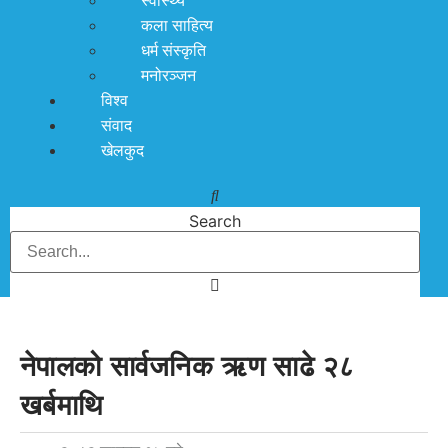
स्वास्थ्य
कला साहित्य
धर्म संस्कृति
मनोरञ्जन
विश्व
संवाद
खेलकुद
Search
नेपालको सार्वजनिक ऋण साढे २८
खर्बमाथि