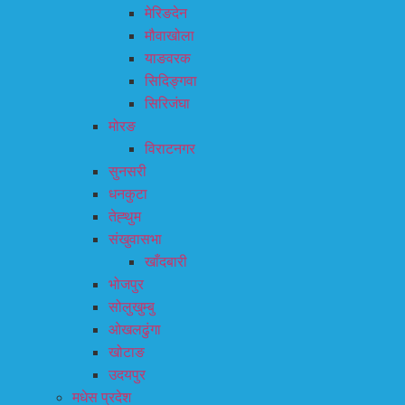
मेरिङदेन
मौवाखोला
याङवरक
सिदिङ्गवा
सिरिजंघा
मोरङ
विराटनगर
सुनसरी
धनकुटा
तेह्थुम
संखुवासभा
खाँदबारी
भोजपुर
सोलुखुम्बु
ओखलढुंगा
खोटाङ
उदयपुर
मधेस प्रदेश