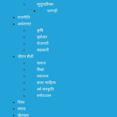
सुदूरदश्चिम
धनगढी
राजनीति
अर्थतन्त्र
कृषि
पूर्वाधार
रोजगारी
सहकारी
जीवन शैली
समाज
शिक्षा
स्वास्थ्य
कला साहित्य
धर्म संस्कृति
मनोरञ्जन
विश्व
संवाद
खेलकुद