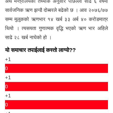
अर्थ मन्त्रालयको तथ्यांक अनुसार पछिल्लो साढे ६ वर्षमा
सार्वजनिक ऋण झन्डै दोब्बरले बढेको छ । आव २०७६/७७
सम्म मुलुकको ऋणभार १४ खर्ब ३३ अर्ब ४० करोडमात्र
थियो । त्यसयता गुणात्मक वृद्धि भएको ऋण भार अहिले
साढे २८ खर्ब नाघेको हो ।
यो समाचार तपाईलाई कस्तो लाग्यो??
+1
0
+1
0
+1
0