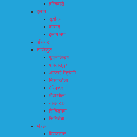
हल्दिबारी
इलाम
सूर्योदय
देउमाई
इलाम नपा
पाँचथर
ताप्लेजुङ
फुङ्गलिङ्ग
फक्तालुङ्ग
आठराई-त्रिवेणी
मिक्वाखोला
मेरिङदेन
मौवाखोला
याङवरक
सिदिङ्गवा
सिरिजंघा
मोरङ
विराटनगर