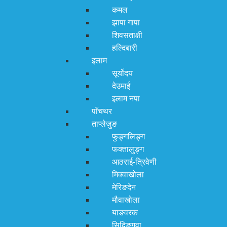
कमल
झापा गापा
शिवसताक्षी
हल्दिबारी
इलाम
सूर्योदय
देउमाई
इलाम नपा
पाँचथर
ताप्लेजुङ
फुङ्गलिङ्ग
फक्तालुङ्ग
आठराई-त्रिवेणी
मिक्वाखोला
मेरिङदेन
मौवाखोला
याङवरक
सिदिङ्गवा