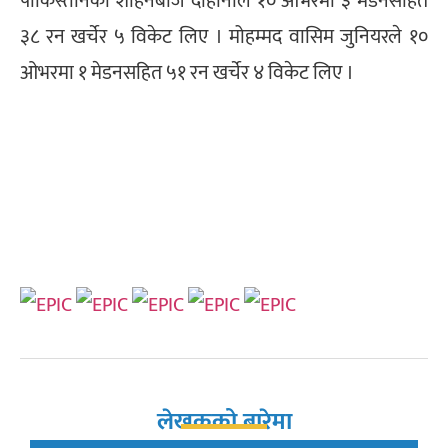
पाकिस्तानका शाहनबाज दाहानीले १० ओभरमा ३ मेडनसहित
३८ रन खर्चेर ५ विकेट लिए । मोहम्मद वासिम जुनियरले १०
ओभरमा १ मेडनसहित ५१ रन खर्चेर ४ विकेट लिए ।
लेखकको बारेमा