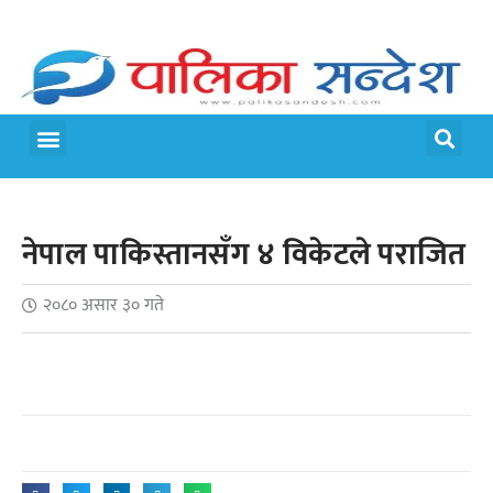
मेरो पालिका
जीवन शैली
नेपाल पाकिस्तानसँग ४ विकेटले पराजित
२०८० असार ३० गते