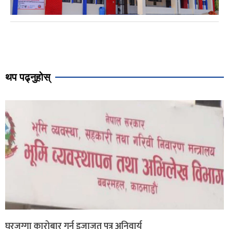
थप पढ्नुहोस्
घरजग्गा कारोबार गर्न इजाजत पत्र अनिवार्य