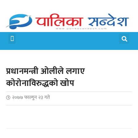
मेरो पालिका
जीवन शैली
प्रधानमन्त्री ओलीले लगाए
कोरोनाविरुद्धको खोप
२०७७ फाल्गुन २३ गते