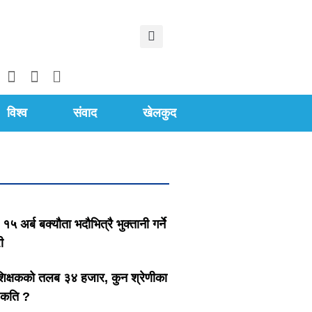
विश्व
संवाद
खेलकुद
 १५ अर्ब बक्यौता भदौभित्रै भुक्तानी गर्ने
ी
क्षकको तलब ३४ हजार, कुन श्रेणीका
 कति ?