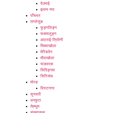
देउमाई
इलाम नपा
पाँचथर
ताप्लेजुङ
फुङ्गलिङ्ग
फक्तालुङ्ग
आठराई-त्रिवेणी
मिक्वाखोला
मेरिङदेन
मौवाखोला
याङवरक
सिदिङ्गवा
सिरिजंघा
मोरङ
विराटनगर
सुनसरी
धनकुटा
तेह्थुम
संखुवासभा