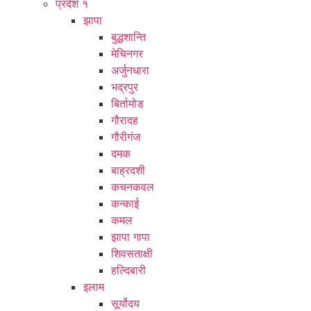
प्रदेश १
झापा
बुद्धशान्ति
मेचिनगर
अर्जुनधारा
भद्रपुर
बिर्तामोड
गौरादह
गौरीगंज
दमक
बाह्रदशी
कचनकवल
कन्काई
कमल
झापा गापा
शिवसताक्षी
हल्दिबारी
इलाम
सूर्योदय