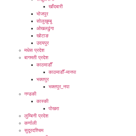
खाँदबारी
भोजपुर
सोलुखुम्बु
ओखलढुंगा
खोटाङ
उदयपुर
मधेस प्रदेश
बागमती प्रदेश
काठमाडौँ
काठमाडौँ-मानपा
भक्तपुर
भक्तपुर_नपा
गण्डकी
कास्की
पोखरा
लुम्बिनी प्रदेश
कर्णाली
सुदूरदश्चिम