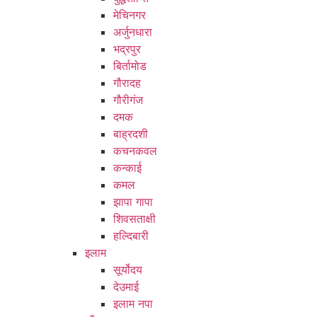
मेचिनगर
अर्जुनधारा
भद्रपुर
बिर्तामोड
गौरादह
गौरीगंज
दमक
बाह्रदशी
कचनकवल
कन्काई
कमल
झापा गापा
शिवसताक्षी
हल्दिबारी
इलाम
सूर्योदय
देउमाई
इलाम नपा