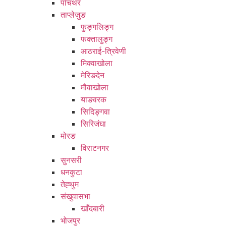
पाँचथर
ताप्लेजुङ
फुङ्गलिङ्ग
फक्तालुङ्ग
आठराई-त्रिवेणी
मिक्वाखोला
मेरिङदेन
मौवाखोला
याङवरक
सिदिङ्गवा
सिरिजंघा
मोरङ
विराटनगर
सुनसरी
धनकुटा
तेह्थुम
संखुवासभा
खाँदबारी
भोजपुर