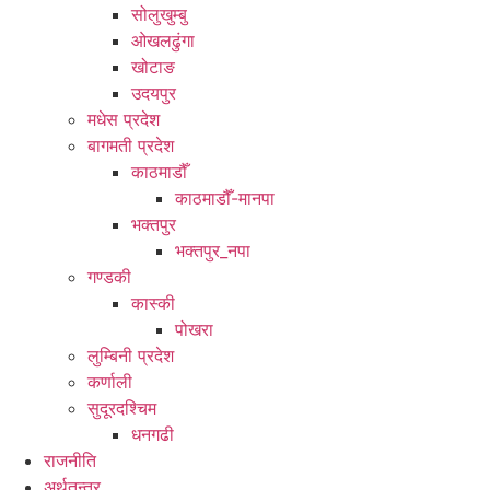
सोलुखुम्बु
ओखलढुंगा
खोटाङ
उदयपुर
मधेस प्रदेश
बागमती प्रदेश
काठमाडौँ
काठमाडौँ-मानपा
भक्तपुर
भक्तपुर_नपा
गण्डकी
कास्की
पोखरा
लुम्बिनी प्रदेश
कर्णाली
सुदूरदश्चिम
धनगढी
राजनीति
अर्थतन्त्र