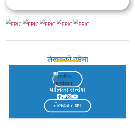
लेखकको बारेमा
पालिका सन्देश
लेखकबाट थप