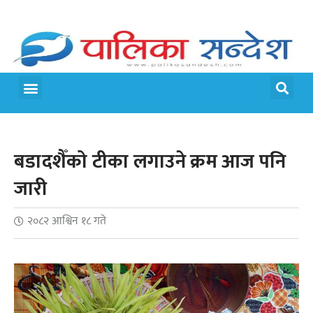
मेरो पालिका
जीवन शैली
बडादशैँको टीका लगाउने क्रम आज पनि
जारी
२०८२ आश्विन १८ गते