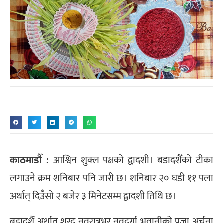
काठमाडौँ :
आश्विन शुक्ल पक्षको द्वादशी। बडादशैँको टीका
लगाउने क्रम शनिबार पनि जारी छ। शनिबार २० घडी ११ पला
अर्थात् दिउँसो २ बजेर ३ मिनेटसम्म द्वादशी तिथि छ।
बडादशैँ अर्थात् शरद नवरात्रभर नवदुर्गा भवानीको पूजा अर्चना