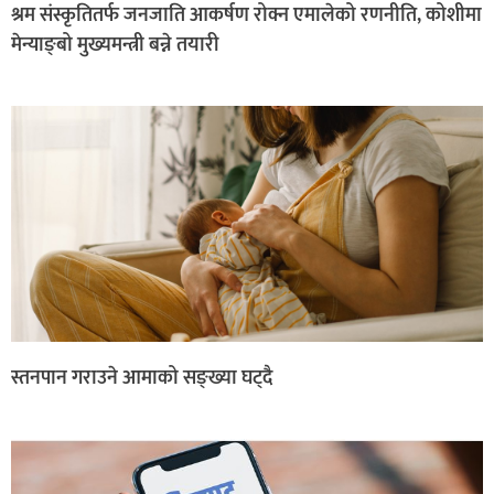
श्रम संस्कृतितर्फ जनजाति आकर्षण रोक्न एमालेको रणनीति, कोशीमा
मेन्याङ्बो मुख्यमन्त्री बन्ने तयारी
स्तनपान गराउने आमाको सङ्ख्या घट्दै