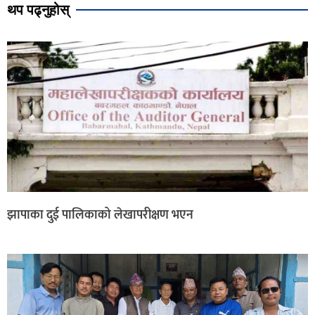
थप पढ्नुहोस्
झापाका दुई पालिकाको लेखापरीक्षण भएन