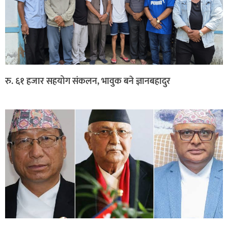
रु. ६१ हजार सहयोग संकलन, भावुक बने ज्ञानबहादुर