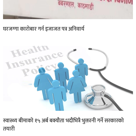
घरजग्गा कारोबार गर्न इजाजत पत्र अनिवार्य
स्वास्थ्य बीमाको १५ अर्ब बक्यौता भदौभित्रै भुक्तानी गर्ने सरकारको
तयारी