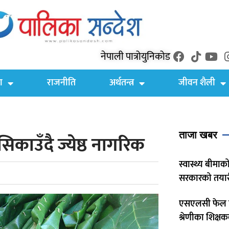
नेपाली पात्रो
युनिकोड
ा
राजनीति
अर्थतन्त्र
जीवन शैली
ताजा खबर
ाउँदै ज्येष्ठ नागरिक
स्वास्थ्य बीमाको
सरकारको तयार
एसएलसी फेल श
श्रेणीका शिक्