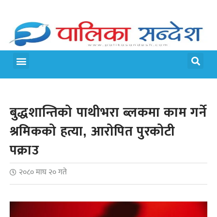
मेरो पालिका
जीवन शैली
बुद्धशान्तिको पाथीभरा ब्लकमा काम गर्ने
श्रमिकको हत्या, आरोपित पुरकोटी
पक्राउ
२०८० माघ २० गते