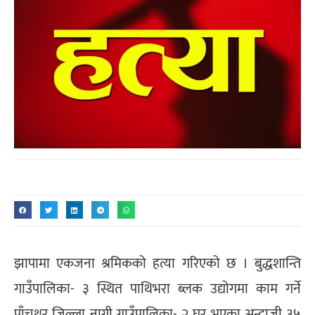
झापामा एकजना श्रमिकको हत्या गरिएको छ । बुद्धशान्ति
गाउँपालिका- ३ स्थित पाथिभरा ब्लक उद्योगमा काम गर्ने
पाँचथर जिल्ला नागी गाउँपालिका- २ घर भएका अन्दाजी ३५