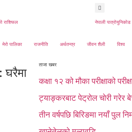
ो राशिफल
नेपाली पात्रो
युनिकोड
मेरो पालिका
राजनीति
अर्थतन्त्र
जीवन शैली
विश्व
ताजा खबर
: घरैमा
कक्षा १२ को मौका परीक्षाको परी
ट्याङ्करबाट पेट्रोल चोरी गरेर ब
तीन वर्षपछि बिरिङमा नयाँ पुल निर्
खानेतेलको मूल्यवृद्धि