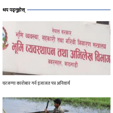
थप पढ्नुहोस्
घरजग्गा कारोबार गर्न इजाजत पत्र अनिवार्य