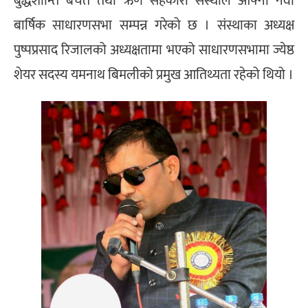
बुद्धशान्ति बचत तथा ऋण सहकारी संस्थाले आफ्नो नवौँ
बार्षिक साधारणसभा सम्पन्न गरेको छ । संस्थाका अध्यक्ष
पुष्पप्रसाद रिजालको अध्यक्षतामा भएको साधारणसभामा ज्येष्ठ
शेयर सदस्य यमनाथ बिमलीको प्रमुख आतिथ्यता रहेको थियो ।