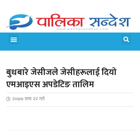
मेरो पालिका
जीवन शैली
बुधबारे जेसीजले जेसीहरूलाई दियाे
एमआइएस अपडेटिङ तालिम
२०७७ माघ २२ गते