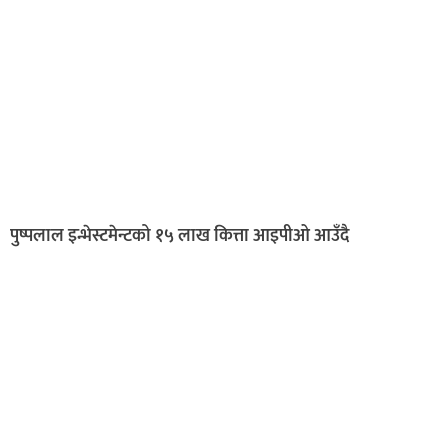
पुष्पलाल इन्भेस्टमेन्टको १५ लाख कित्ता आइपीओ आउँदै